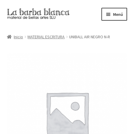
Ir
Ir
Menú
a
al
la
contenido
Inicio
navegación
Inicio
MATERIAL ESCRITURA
UNIBALL AIR NEGRO N-R
Carrito
Finalizar compra
Inicio
Mi cuenta
Tienda