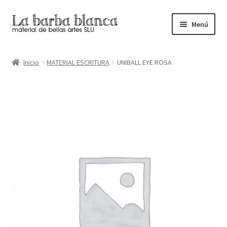
Ir
Ir
Menú
a
al
la
contenido
Inicio
navegación
Inicio
MATERIAL ESCRITURA
UNIBALL EYE ROSA
Carrito
Finalizar compra
Inicio
Mi cuenta
Tienda