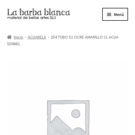
Ir
Ir
Menú
a
al
la
contenido
Inicio
navegación
Inicio
ACUARELA
254 TUBO S1 OCRE AMARILLO CL ACUA
SENNEL
Carrito
Finalizar compra
Inicio
Mi cuenta
Tienda