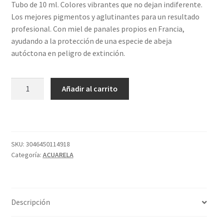
Tubo de 10 ml. Colores vibrantes que no dejan indiferente.
Los mejores pigmentos y aglutinantes para un resultado
profesional. Con miel de panales propios en Francia,
ayudando a la protección de una especie de abeja
autóctona en peligro de extinción.
254
Añadir al carrito
TUBO
S1
OCRE
AMARILLO
CL
SKU:
3046450114918
Categoría:
ACUARELA
ACUA
SENNEL
cantidad
Descripción