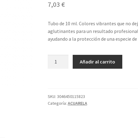
7,03
€
Tubo de 10 ml. Colores vibrantes que no de
aglutinantes para un resultado profesional
ayudando a la protección de una especie de
533
Añadir al carrito
TUBO
S4
AM
CAD
OSC
SKU:
3046450115823
Categoría:
ACUARELA
ACUA
SENNELIER
cantidad