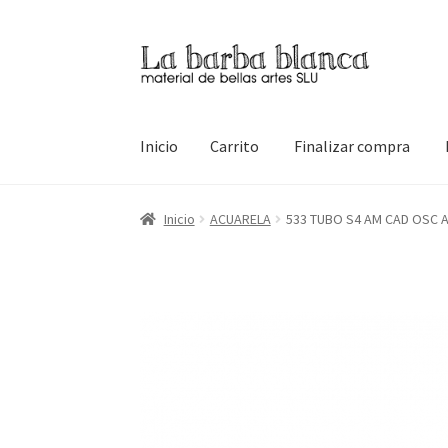
Ir
Ir
a
al
la
contenido
navegación
Inicio
Carrito
Finalizar compra
Inicio
Carrito
Finalizar compra
Inicio
Mi cuen
Inicio
ACUARELA
533 TUBO S4 AM CAD OSC 