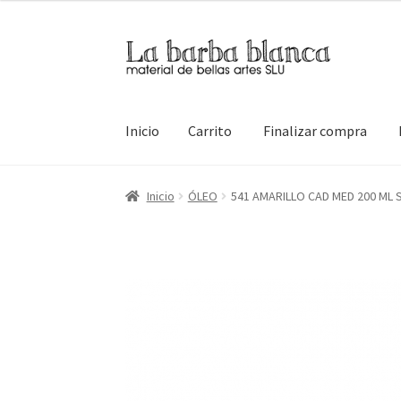
Ir
Ir
a
al
la
contenido
navegación
Inicio
Carrito
Finalizar compra
Inicio
Carrito
Finalizar compra
Inicio
Mi cuen
Inicio
ÓLEO
541 AMARILLO CAD MED 200 ML 