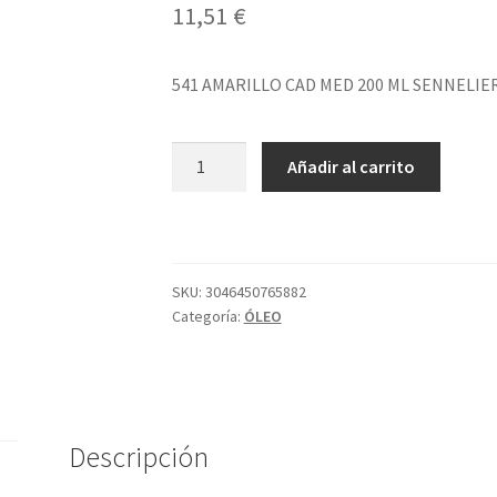
11,51
€
541 AMARILLO CAD MED 200 ML SENNELIE
541
Añadir al carrito
AMARILLO
CAD
MED
200
ML
SKU:
3046450765882
Categoría:
ÓLEO
SENNELIER
cantidad
Descripción