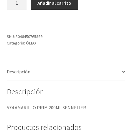
Añadir al carrito
AMARILLO
PRIM
200ML
SENNELIER
cantidad
SKU:
3046450765899
Categoría:
ÓLEO
Descripción
Descripción
574 AMARILLO PRIM 200ML SENNELIER
Productos relacionados