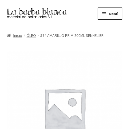
Ir
Ir
Menú
a
al
la
contenido
Inicio
navegación
Inicio
ÓLEO
574 AMARILLO PRIM 200ML SENNELIER
Carrito
Finalizar compra
Inicio
Mi cuenta
Tienda