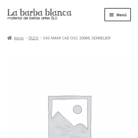
Ir
Ir
Menú
a
al
la
contenido
Inicio
navegación
Inicio
ÓLEO
543 AMAR CAD OSC 200ML SENNELIER
Carrito
Finalizar compra
Inicio
Mi cuenta
Tienda