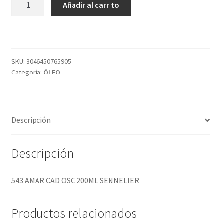
Añadir al carrito
AMAR
CAD
OSC
200ML
SENNELIER
SKU:
3046450765905
Categoría:
ÓLEO
cantidad
Descripción
Descripción
543 AMAR CAD OSC 200ML SENNELIER
Productos relacionados