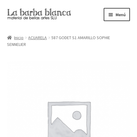
Ir
Ir
Menú
a
al
la
contenido
Inicio
navegación
Inicio
ACUARELA
587 GODET S1 AMARILLO SOPHIE
SENNELIER
Carrito
Finalizar compra
Inicio
Mi cuenta
Tienda