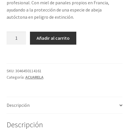
profesional. Con miel de panales propios en Francia,
ayudando a la protección de una especie de abeja
autóctona en peligro de extinción.
587
Añadir al carrito
GODET
S1
AMARILLO
SOPHIE
SENNELIER
SKU:
3046450114161
Categoría:
ACUARELA
cantidad
Descripción
Descripción