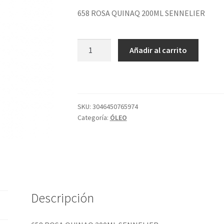
658 ROSA QUINAQ 200ML SENNELIER
658
Añadir al carrito
ROSA
QUINAQ
200ML
SENNELIER
cantidad
SKU:
3046450765974
Categoría:
ÓLEO
Descripción