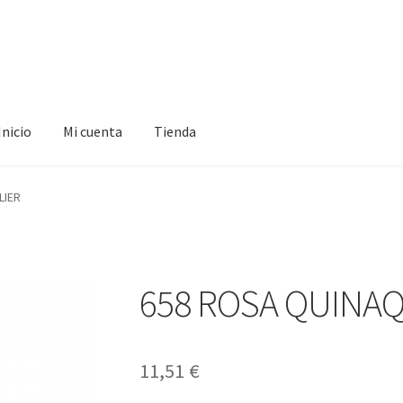
Inicio
Mi cuenta
Tienda
ta
Tienda
LIER
658 ROSA QUINAQ
11,51
€