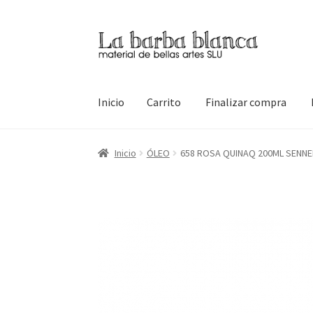
Ir
Ir
a
al
la
contenido
navegación
Inicio
Carrito
Finalizar compra
Inicio
Carrito
Finalizar compra
Inicio
Mi cuen
Inicio
ÓLEO
658 ROSA QUINAQ 200ML SENNE