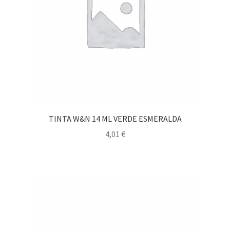
TINTA W&N 14 ML VERDE ESMERALDA
4,01
€