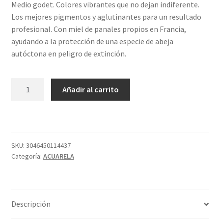
Medio godet. Colores vibrantes que no dejan indiferente.
Los mejores pigmentos y aglutinantes para un resultado
profesional. Con miel de panales propios en Francia,
ayudando a la protección de una especie de abeja
autóctona en peligro de extinción.
857
Añadir al carrito
GODET
S2
STIL
GRANO
VERDE
SKU:
3046450114437
Categoría:
ACUARELA
SENNELIER
cantidad
Descripción