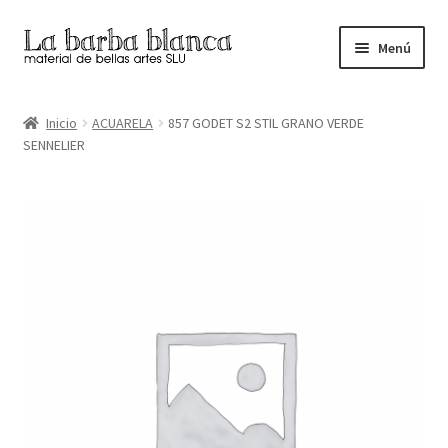
Ir
Ir
Menú
a
al
la
contenido
Inicio
navegación
Inicio
ACUARELA
857 GODET S2 STIL GRANO VERDE
SENNELIER
Carrito
Finalizar compra
Inicio
Mi cuenta
Tienda