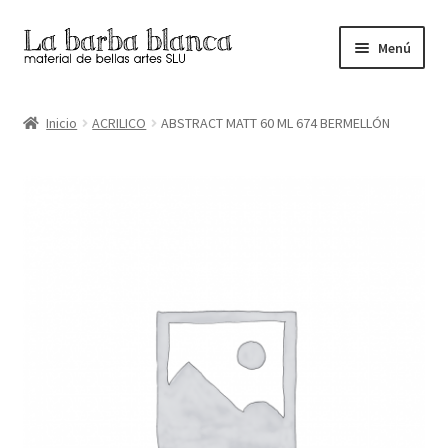
Ir
Ir
Menú
a
al
la
contenido
Inicio
navegación
Inicio
ACRILICO
ABSTRACT MATT 60 ML 674 BERMELLÓN
Carrito
Finalizar compra
Inicio
Mi cuenta
Tienda