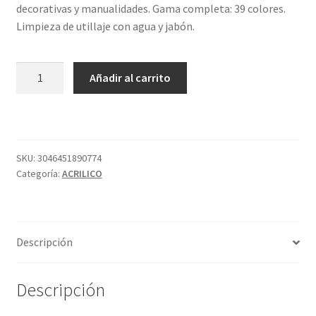
decorativas y manualidades. Gama completa: 39 colores.
Limpieza de utillaje con agua y jabón.
ABSTRACT
Añadir al carrito
MATT
60
ML
674
BERMELLÓN
SKU:
3046451890774
Categoría:
ACRILICO
cantidad
Descripción
Descripción