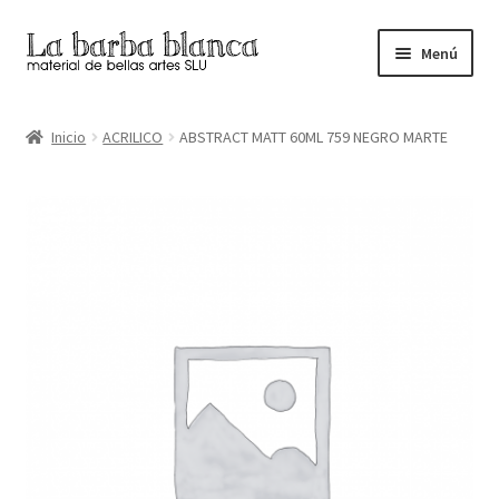
Ir
Ir
Menú
a
al
la
contenido
Inicio
navegación
Inicio
ACRILICO
ABSTRACT MATT 60ML 759 NEGRO MARTE
Carrito
Finalizar compra
Inicio
Mi cuenta
Tienda