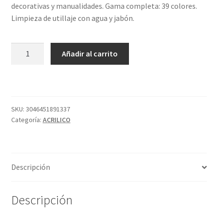
decorativas y manualidades. Gama completa: 39 colores.
Limpieza de utillaje con agua y jabón.
ABSTRACT
Añadir al carrito
MATT
60ML
759
NEGRO
MARTE
SKU:
3046451891337
Categoría:
ACRILICO
cantidad
Descripción
Descripción