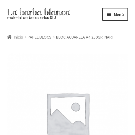
Ir
Ir
Menú
a
al
la
contenido
Inicio
navegación
Inicio
PAPEL BLOCS
BLOC ACUARELA A4 250GR INART
Carrito
Finalizar compra
Inicio
Mi cuenta
Tienda