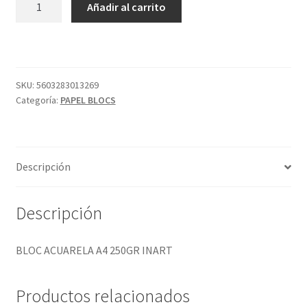
Añadir al carrito
ACUARELA
A4
250GR
INART
cantidad
SKU:
5603283013269
Categoría:
PAPEL BLOCS
Descripción
Descripción
BLOC ACUARELA A4 250GR INART
Productos relacionados