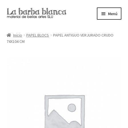
Ir
Ir
Menú
a
al
la
contenido
Inicio
navegación
Inicio
PAPEL BLOCS
PAPEL ANTIGUO VERJURADO CRUDO
74X104 CM
Carrito
Finalizar compra
Inicio
Mi cuenta
Tienda