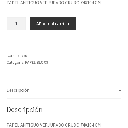
PAPEL ANTIGUO VERJURADO CRUDO 74X104 CM
PAPEL
Añadir al carrito
ANTIGUO
VERJURADO
CRUDO
74X104
CM
SKU:
1713781
Categoría:
PAPEL BLOCS
cantidad
Descripción
Descripción
PAPEL ANTIGUO VERJURADO CRUDO 74X104 CM