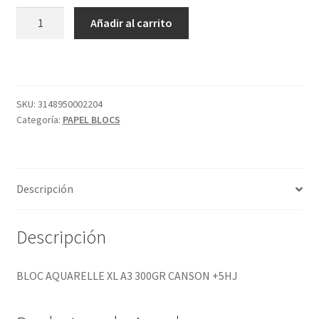
BLOC
Añadir al carrito
AQUARELLE
XL
A3
300GR
CANSON
SKU:
3148950002204
Categoría:
PAPEL BLOCS
+5HJ
cantidad
Descripción
Descripción
BLOC AQUARELLE XL A3 300GR CANSON +5HJ