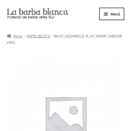
Ir
Ir
Menú
a
al
la
contenido
Inicio
navegación
Inicio
PAPEL BLOCS
BLOC AQUARELLE XL A3 300GR CANSON
+5HJ
Carrito
Finalizar compra
Inicio
Mi cuenta
Tienda