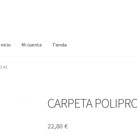
Inicio
Mi cuenta
Tienda
ta
Tienda
O A1
CARPETA POLIPRO
22,80
€