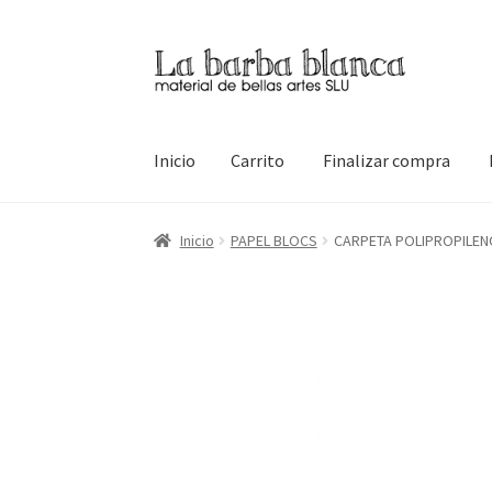
Ir
Ir
a
al
la
contenido
navegación
Inicio
Carrito
Finalizar compra
Inicio
Carrito
Finalizar compra
Inicio
Mi cuen
Inicio
PAPEL BLOCS
CARPETA POLIPROPILEN