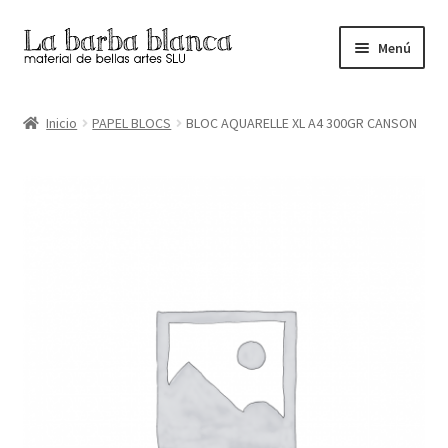
Ir
Ir
Menú
a
al
la
contenido
Inicio
navegación
Inicio
PAPEL BLOCS
BLOC AQUARELLE XL A4 300GR CANSON
Carrito
Finalizar compra
Inicio
Mi cuenta
Tienda