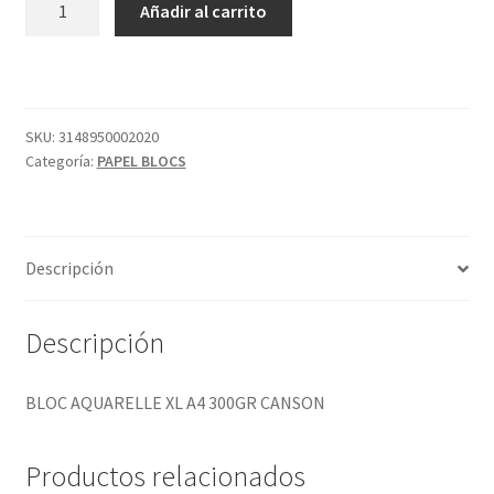
Añadir al carrito
AQUARELLE
XL
A4
300GR
CANSON
SKU:
3148950002020
Categoría:
PAPEL BLOCS
cantidad
Descripción
Descripción
BLOC AQUARELLE XL A4 300GR CANSON
Productos relacionados