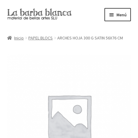
Ir
Ir
Menú
a
al
la
contenido
Inicio
navegación
Inicio
PAPEL BLOCS
ARCHES HOJA 300 G SATIN 56X76 CM
Carrito
Finalizar compra
Inicio
Mi cuenta
Tienda