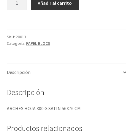
Añadir al carrito
HOJA
300
G
SATIN
56X76
SKU:
20013
Categoría:
PAPEL BLOCS
CM
cantidad
Descripción
Descripción
ARCHES HOJA 300 G SATIN 56X76 CM
Productos relacionados