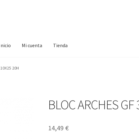
Inicio
Mi cuenta
Tienda
ta
Tienda
10X25 20H
BLOC ARCHES GF 
14,49
€