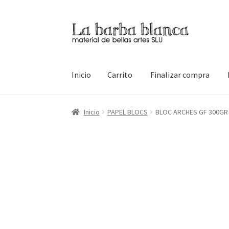
Ir
Ir
a
al
la
contenido
navegación
Inicio
Carrito
Finalizar compra
Inicio
Carrito
Finalizar compra
Inicio
Mi cuen
Inicio
PAPEL BLOCS
BLOC ARCHES GF 300GR 