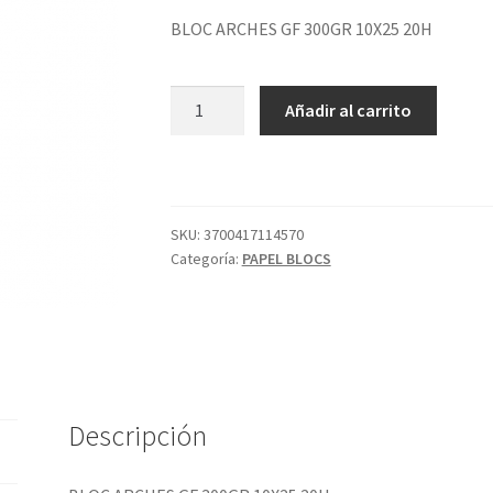
BLOC ARCHES GF 300GR 10X25 20H
BLOC
Añadir al carrito
ARCHES
GF
300GR
10X25
20H
SKU:
3700417114570
Categoría:
PAPEL BLOCS
cantidad
Descripción