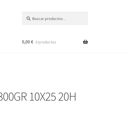
Buscar
Buscar
por:
0,00
€
0 productos
300GR 10X25 20H