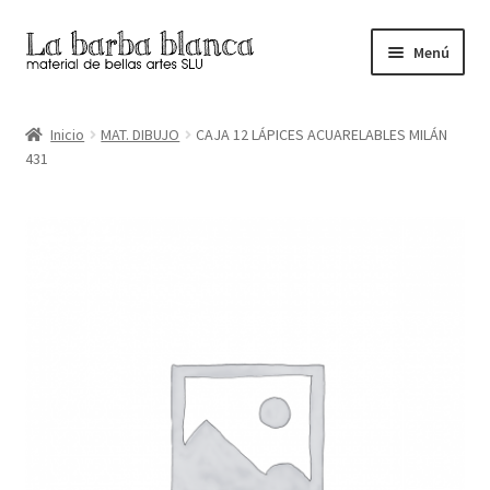
Ir
Ir
Menú
a
al
la
contenido
Inicio
navegación
Inicio
MAT. DIBUJO
CAJA 12 LÁPICES ACUARELABLES MILÁN
431
Carrito
Finalizar compra
Inicio
Mi cuenta
Tienda