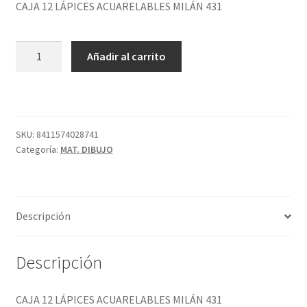
CAJA 12 LÁPICES ACUARELABLES MILÁN 431
CAJA
Añadir al carrito
12
LÁPICES
ACUARELABLES
MILÁN
431
SKU:
8411574028741
Categoría:
MAT. DIBUJO
cantidad
Descripción
Descripción
CAJA 12 LÁPICES ACUARELABLES MILÁN 431