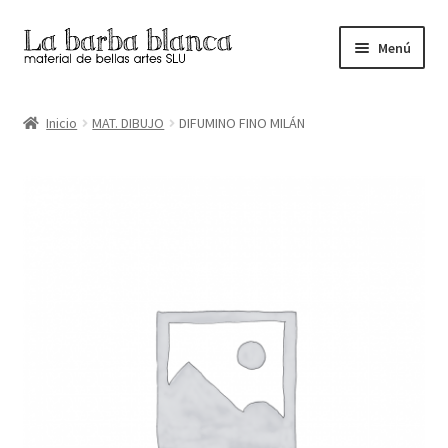
Ir
Ir
Menú
a
al
la
contenido
Inicio
navegación
Inicio
MAT. DIBUJO
DIFUMINO FINO MILÁN
Carrito
Finalizar compra
Inicio
Mi cuenta
Tienda