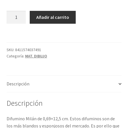
DIFUMINO
Añadir al carrito
FINO
MILÁN
cantidad
SKU:
8411574037491
Categoría:
MAT. DIBUJO
Descripción
Descripción
Difumino Milán de 0,69×12,5 cm. Estos difuminos son de
los más blandos y esponjosos del mercado. Es por ello que