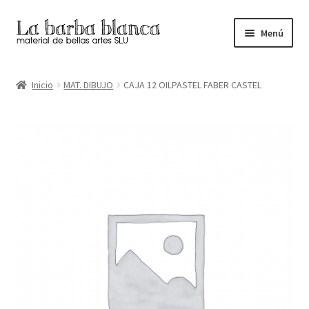
Ir
Ir
Menú
a
al
la
contenido
Inicio
navegación
Inicio
MAT. DIBUJO
CAJA 12 OILPASTEL FABER CASTEL
Carrito
Finalizar compra
Inicio
Mi cuenta
Tienda