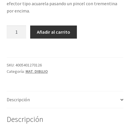
efector tipo acuarela pasando un pincel con trementina
por encima.
CAJA
Añadir al carrito
12
OILPASTEL
FABER
CASTEL
cantidad
SKU:
4005401270126
Categoría:
MAT. DIBUJO
Descripción
Descripción