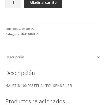
Añadir al carrito
100
PASTEL
A
L'ECU
SENNELIER
SKU:
3046450128175
Categoría:
MAT. DIBUJO
cantidad
Descripción
Descripción
MALETÍN 100 PASTEL A L’ECU SENNELIER
Productos relacionados