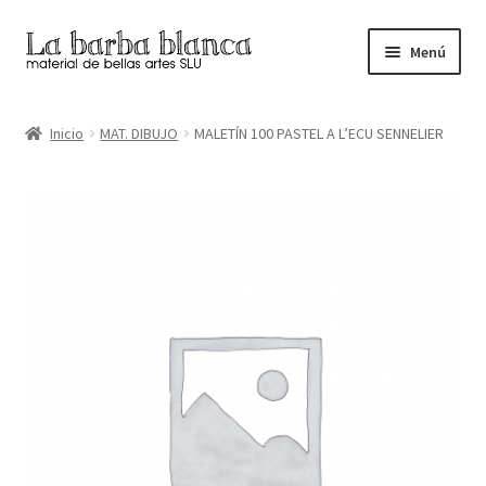
Ir
Ir
Menú
a
al
la
contenido
Inicio
navegación
Inicio
MAT. DIBUJO
MALETÍN 100 PASTEL A L’ECU SENNELIER
Carrito
Finalizar compra
Inicio
Mi cuenta
Tienda