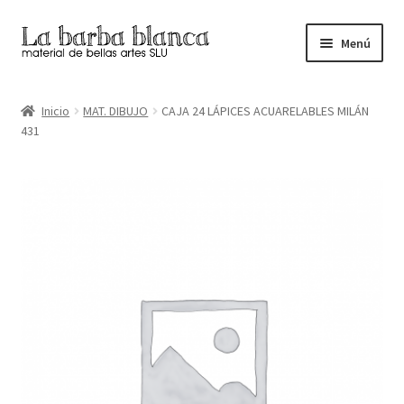
Ir
Ir
Menú
a
al
la
contenido
Inicio
navegación
Inicio
MAT. DIBUJO
CAJA 24 LÁPICES ACUARELABLES MILÁN
431
Carrito
Finalizar compra
Inicio
Mi cuenta
Tienda