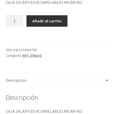
CAJA 24 LÁPICES ACUARELABLES MILÁN 431
CAJA
Añadir al carrito
24
LÁPICES
ACUARELABLES
MILÁN
431
SKU:
8411574028758
Categoría:
MAT. DIBUJO
cantidad
Descripción
Descripción
CAJA 24 LÁPICES ACUARELABLES MILÁN 431