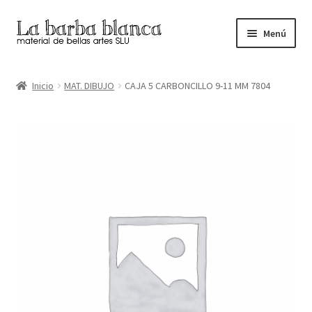
Ir
Ir
Menú
a
al
la
contenido
Inicio
navegación
Inicio
MAT. DIBUJO
CAJA 5 CARBONCILLO 9-11 MM 7804
Carrito
Finalizar compra
Inicio
Mi cuenta
Tienda