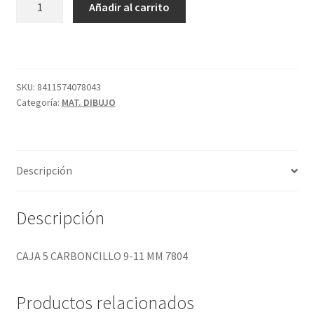
Añadir al carrito
5
CARBONCILLO
9-
11
MM
SKU:
8411574078043
Categoría:
MAT. DIBUJO
7804
cantidad
Descripción
Descripción
CAJA 5 CARBONCILLO 9-11 MM 7804
Productos relacionados