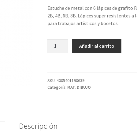
Estuche de metal con 6 lápices de grafito F
2B, 4B, 6B, 8B. Lápices super resistentes a l
para trabajos artísticos y bocetos.
CAJA
Añadir al carrito
METAL
6
LÁPIZ
9000
HB-
SKU:
4005401190639
Categoría:
MAT. DIBUJO
8B
FC
cantidad
Descripción