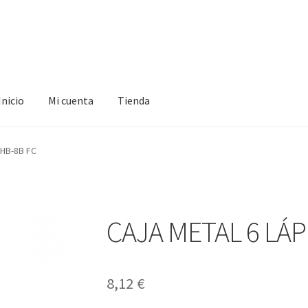
Inicio
Mi cuenta
Tienda
ta
Tienda
 HB-8B FC
CAJA METAL 6 LÁP
8,12
€