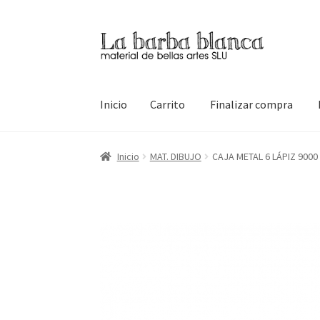
Ir
Ir
a
al
la
contenido
navegación
Inicio
Carrito
Finalizar compra
Inicio
Carrito
Finalizar compra
Inicio
Mi cuen
Inicio
MAT. DIBUJO
CAJA METAL 6 LÁPIZ 9000