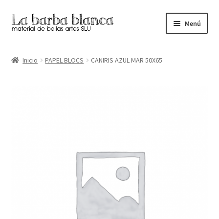
Ir
Ir
Menú
a
al
la
contenido
Inicio
navegación
Inicio
PAPEL BLOCS
CANIRIS AZUL MAR 50X65
Carrito
Finalizar compra
Inicio
Mi cuenta
Tienda