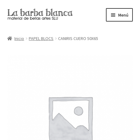
Ir
Ir
Menú
a
al
la
contenido
Inicio
navegación
Inicio
PAPEL BLOCS
CANIRIS CUERO 50X65
Carrito
Finalizar compra
Inicio
Mi cuenta
Tienda