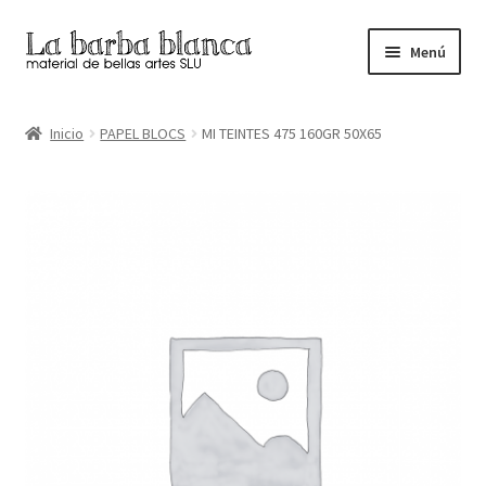
Ir
Ir
Menú
a
al
la
contenido
Inicio
navegación
Inicio
PAPEL BLOCS
MI TEINTES 475 160GR 50X65
Carrito
Finalizar compra
Inicio
Mi cuenta
Tienda