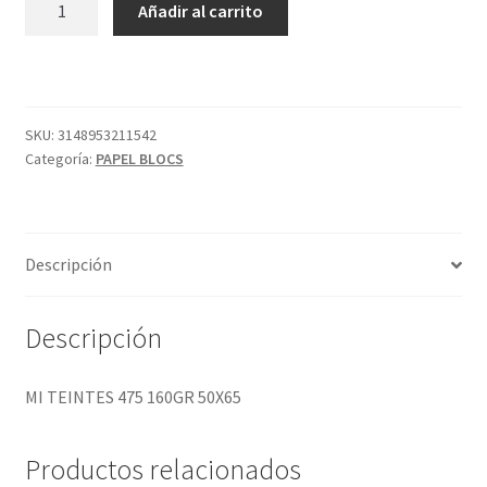
Añadir al carrito
TEINTES
475
160GR
50X65
cantidad
SKU:
3148953211542
Categoría:
PAPEL BLOCS
Descripción
Descripción
MI TEINTES 475 160GR 50X65
Productos relacionados