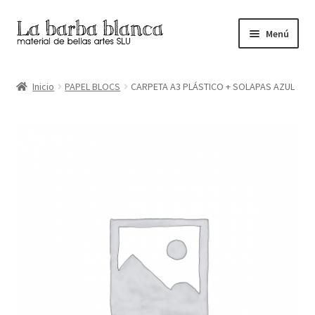
Ir
Ir
Menú
a
al
la
contenido
Inicio
navegación
Inicio
PAPEL BLOCS
CARPETA A3 PLÁSTICO + SOLAPAS AZUL
Carrito
Finalizar compra
Inicio
Mi cuenta
Tienda