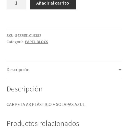
Añadir al carrito
A3
PLÁSTICO
+
SOLAPAS
AZUL
SKU:
8422951019382
Categoría:
PAPEL BLOCS
cantidad
Descripción
Descripción
CARPETA A3 PLÁSTICO + SOLAPAS AZUL
Productos relacionados