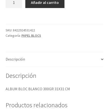
Añadir al carrito
BLOC
BLANCO
300GR
31X31
CM
SKU:
8422924531422
Categoría:
PAPEL BLOCS
cantidad
Descripción
Descripción
ALBUM BLOC BLANCO 300GR 31X31 CM
Productos relacionados