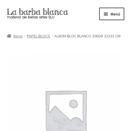
Ir
Ir
Menú
a
al
la
contenido
Inicio
navegación
Inicio
PAPEL BLOCS
ALBUM BLOC BLANCO 300GR 31X31 CM
Carrito
Finalizar compra
Inicio
Mi cuenta
Tienda