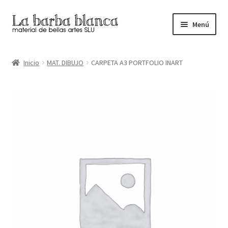
Ir
Ir
Menú
a
al
la
contenido
Inicio
navegación
Inicio
MAT. DIBUJO
CARPETA A3 PORTFOLIO INART
Carrito
Finalizar compra
Inicio
Mi cuenta
Tienda