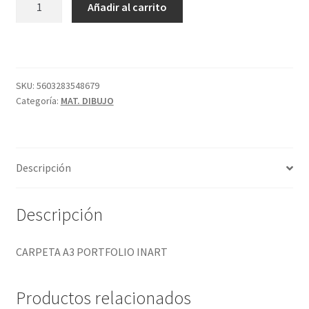
Añadir al carrito
A3
PORTFOLIO
INART
cantidad
SKU:
5603283548679
Categoría:
MAT. DIBUJO
Descripción
Descripción
CARPETA A3 PORTFOLIO INART
Productos relacionados