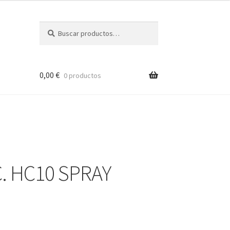
Buscar
Buscar
por:
0,00
€
0 productos
. HC10 SPRAY