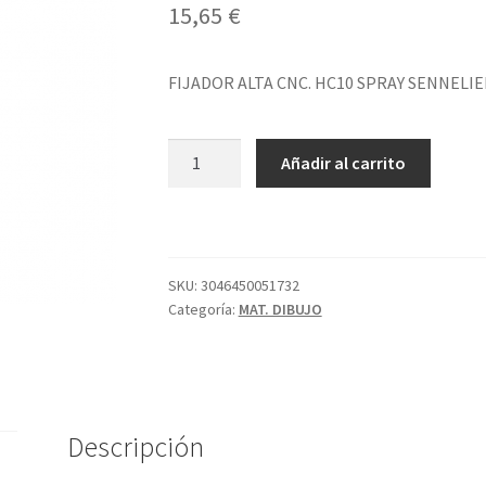
15,65
€
FIJADOR ALTA CNC. HC10 SPRAY SENNELIE
FIJADOR
Añadir al carrito
ALTA
CNC.
HC10
SPRAY
SENNELIER
SKU:
3046450051732
Categoría:
MAT. DIBUJO
cantidad
Descripción