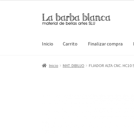
Ir
Ir
a
al
la
contenido
navegación
Inicio
Carrito
Finalizar compra
Inicio
Carrito
Finalizar compra
Inicio
Mi cuen
Inicio
MAT. DIBUJO
FIJADOR ALTA CNC. HC10