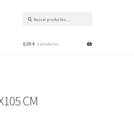
Buscar
Buscar
por:
0,00
€
0 productos
X105 CM