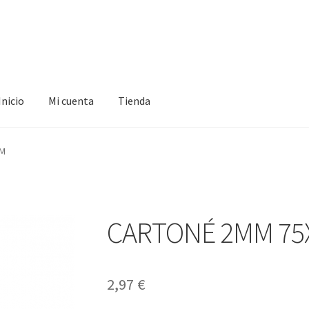
Inicio
Mi cuenta
Tienda
ta
Tienda
CM
CARTONÉ 2MM 75
2,97
€