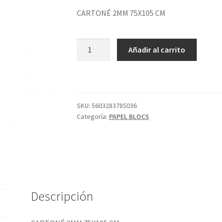
CARTONÉ 2MM 75X105 CM
CARTONÉ
Añadir al carrito
2MM
75X105
CM
cantidad
SKU:
5603283785036
Categoría:
PAPEL BLOCS
Descripción