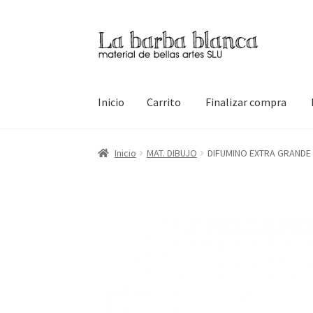
Ir
Ir
a
al
la
contenido
navegación
Inicio
Carrito
Finalizar compra
Inicio
Carrito
Finalizar compra
Inicio
Mi cuen
Inicio
MAT. DIBUJO
DIFUMINO EXTRA GRANDE