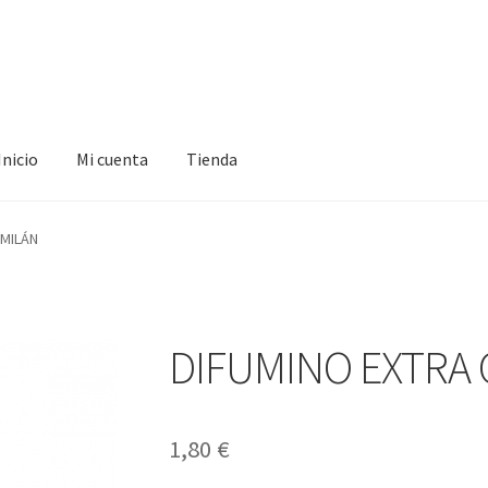
Inicio
Mi cuenta
Tienda
ta
Tienda
 MILÁN
DIFUMINO EXTRA
1,80
€