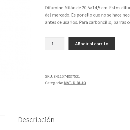
Difumino Milán de 20,5×14,5 cm. Estos dif
del mercado. Es por ello que no se hace ne
antes de usarlos. Para carboncillo, barras c
DIFUMINO
Añadir al carrito
EXTRA
GRANDE
MILÁN
cantidad
SKU:
8411574037521
Categoría:
MAT. DIBUJO
Descripción