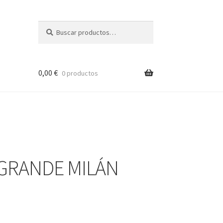
Buscar
Buscar
por:
0,00
€
0 productos
 GRANDE MILÁN