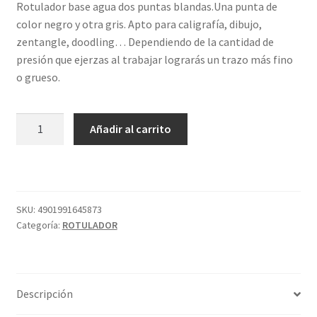
Rotulador base agua dos puntas blandas.Una punta de
color negro y otra gris. Apto para caligrafía, dibujo,
zentangle, doodling… Dependiendo de la cantidad de
presión que ejerzas al trabajar lograrás un trazo más fino
o grueso.
FUDENOSUKE
Añadir al carrito
WS-
TBS
DOBLE
PUNTA
GRIS-
SKU:
4901991645873
Categoría:
ROTULADOR
NEGRO
cantidad
Descripción