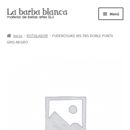
Ir
Ir
Menú
a
al
la
contenido
Inicio
navegación
Inicio
ROTULADOR
FUDENOSUKE WS-TBS DOBLE PUNTA
GRIS-NEGRO
Carrito
Finalizar compra
Inicio
Mi cuenta
Tienda