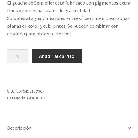
El guache de Sennelier está fabricado con pigmentos extra
finos y gomas naturales de gran calidad.
Solubles al agua y miscibles entre sí, permiten crear zonas
planas de color y cubrientes. Se pueden combinar con
acuarela para obtener efectos.
GOAUCHE
Añadir al carrito
LACA
CARMESÍ
688
S3
21ML
SKU:
3046450189367
Categoría:
GOUACHE
SENNELI
cantidad
Descripción