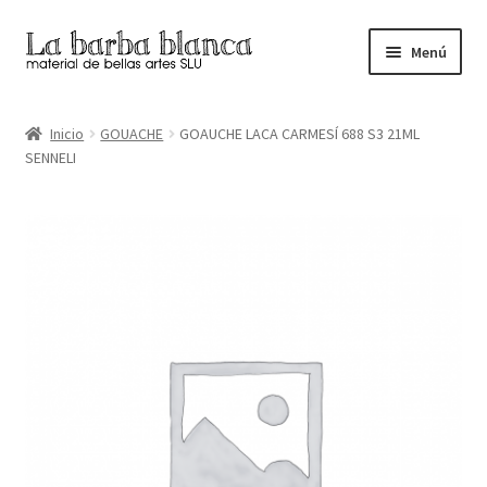
Ir
Ir
Menú
a
al
la
contenido
Inicio
navegación
Inicio
GOUACHE
GOAUCHE LACA CARMESÍ 688 S3 21ML
SENNELI
Carrito
Finalizar compra
Inicio
Mi cuenta
Tienda