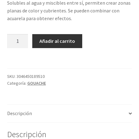
Solubles al agua y miscibles entre sí, permiten crear zonas
planas de color y cubrientes. Se pueden combinar con
acuarela para obtener efectos.
GOAUCHE
Añadir al carrito
VIOLTA
COB.
CL.
911
S4
SKU:
3046450189510
Categoría:
GOUACHE
21ML
SENN
cantidad
Descripción
Descripción