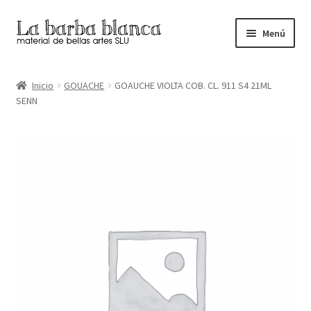
Ir
Ir
Menú
a
al
la
contenido
Inicio
navegación
Inicio
GOUACHE
GOAUCHE VIOLTA COB. CL. 911 S4 21ML
SENN
Carrito
Finalizar compra
Inicio
Mi cuenta
Tienda