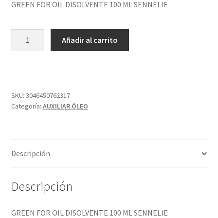
GREEN FOR OIL DISOLVENTE 100 ML SENNELIE
GREEN
Añadir al carrito
FOR
OIL
DISOLVENTE
100
ML
SKU:
3046450762317
Categoría:
AUXILIAR ÓLEO
SENNELIE
cantidad
Descripción
Descripción
GREEN FOR OIL DISOLVENTE 100 ML SENNELIE