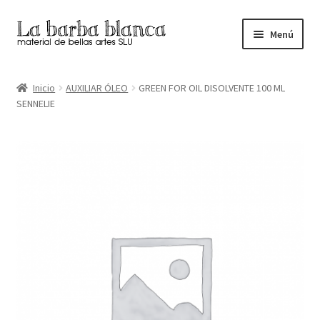
Ir
Ir
Menú
a
al
la
contenido
Inicio
navegación
Inicio
AUXILIAR ÓLEO
GREEN FOR OIL DISOLVENTE 100 ML
SENNELIE
Carrito
Finalizar compra
Inicio
Mi cuenta
Tienda