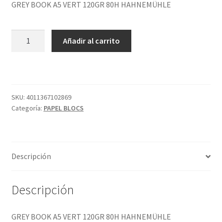
GREY BOOK A5 VERT 120GR 80H HAHNEMÜHLE
GREY
Añadir al carrito
BOOK
A5
VERT
120GR
80H
SKU:
4011367102869
Categoría:
PAPEL BLOCS
HAHNEMÜHLE
cantidad
Descripción
Descripción
GREY BOOK A5 VERT 120GR 80H HAHNEMÜHLE