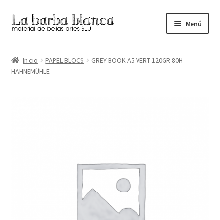
Ir
Ir
Menú
a
al
la
contenido
Inicio
navegación
Inicio
PAPEL BLOCS
GREY BOOK A5 VERT 120GR 80H
HAHNEMÜHLE
Carrito
Finalizar compra
Inicio
Mi cuenta
Tienda