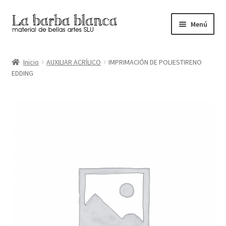
Ir
Ir
Menú
a
al
la
contenido
Inicio
navegación
Inicio
AUXILIAR ACRÍLICO
IMPRIMACIÓN DE POLIESTIRENO
EDDING
Carrito
Finalizar compra
Inicio
Mi cuenta
Tienda