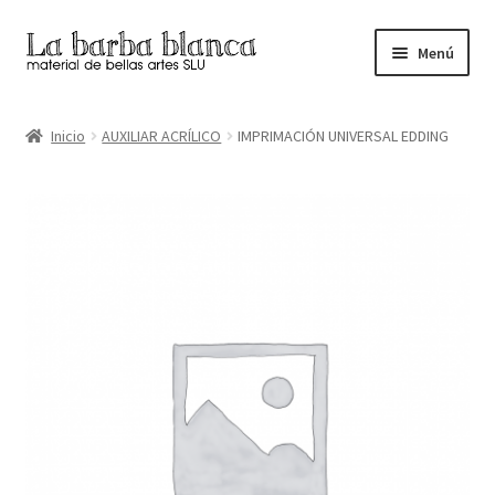
Ir
Ir
Menú
a
al
la
contenido
Inicio
navegación
Inicio
AUXILIAR ACRÍLICO
IMPRIMACIÓN UNIVERSAL EDDING
Carrito
Finalizar compra
Inicio
Mi cuenta
Tienda