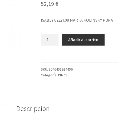
52,19
€
ISABEY 6227I.08 MARTA KOLINSKY PURA
ISABEY
Añadir al carrito
6227I.08
MARTA
KOLINSKY
PURA
cantidad
SKU:
3046451914456
Categoría:
PINCEL
Descripción