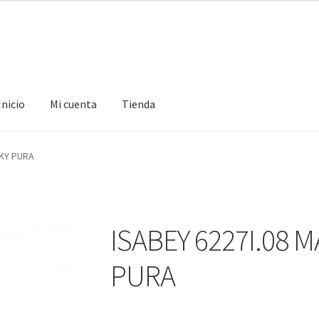
Inicio
Mi cuenta
Tienda
ta
Tienda
SKY PURA
ISABEY 6227I.08 
PURA