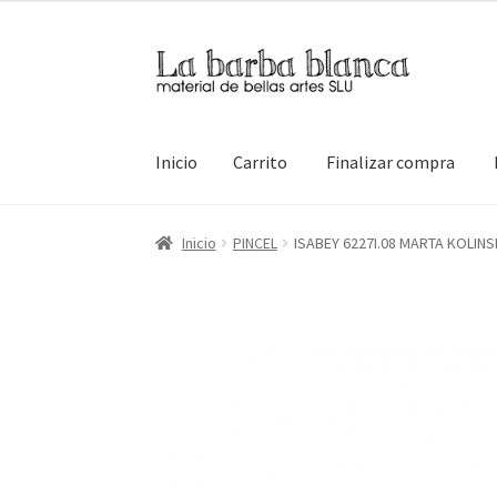
Ir
Ir
a
al
la
contenido
navegación
Inicio
Carrito
Finalizar compra
Inicio
Carrito
Finalizar compra
Inicio
Mi cuen
Inicio
PINCEL
ISABEY 6227I.08 MARTA KOLIN