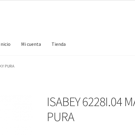
Inicio
Mi cuenta
Tienda
ta
Tienda
SKY PURA
ISABEY 6228I.04 
PURA