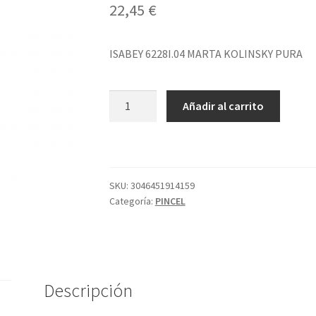
22,45
€
ISABEY 6228I.04 MARTA KOLINSKY PURA
ISABEY
Añadir al carrito
6228I.04
MARTA
KOLINSKY
PURA
cantidad
SKU:
3046451914159
Categoría:
PINCEL
Descripción