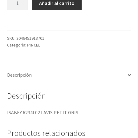
Añadir al carrito
6234I.02
LAVIS
PETIT
GRIS
cantidad
SKU:
3046451913701
Categoría:
PINCEL
Descripción
Descripción
ISABEY 6234I.02 LAVIS PETIT GRIS
Productos relacionados