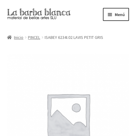
Ir
Ir
Menú
a
al
la
contenido
Inicio
navegación
Inicio
PINCEL
ISABEY 6234I.02 LAVIS PETIT GRIS
Carrito
Finalizar compra
Inicio
Mi cuenta
Tienda