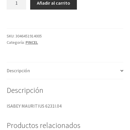
Añadir al carrito
MAURITIUS
6231I.04
cantidad
SKU:
3046451914005
Categoría:
PINCEL
Descripción
Descripción
ISABEY MAURITIUS 6231I.04
Productos relacionados