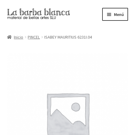
Ir
Ir
Menú
a
al
la
contenido
Inicio
navegación
Inicio
PINCEL
ISABEY MAURITIUS 6231I.04
Carrito
Finalizar compra
Inicio
Mi cuenta
Tienda