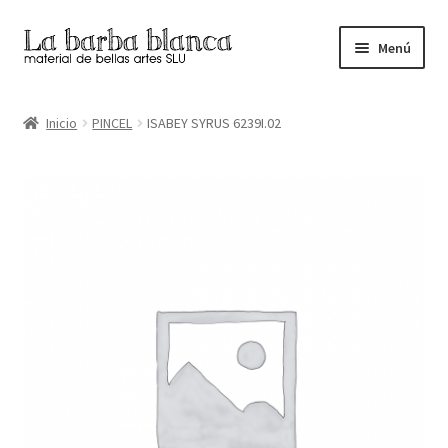
Ir
Ir
Menú
a
al
la
contenido
Inicio
navegación
Inicio
PINCEL
ISABEY SYRUS 6239I.02
Carrito
Finalizar compra
Inicio
Mi cuenta
Tienda