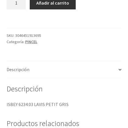
Añadir al carrito
6234.03
LAVIS
PETIT
GRIS
cantidad
SKU:
3046451913695
Categoría:
PINCEL
Descripción
Descripción
ISBEY 6234.03 LAVIS PETIT GRIS
Productos relacionados