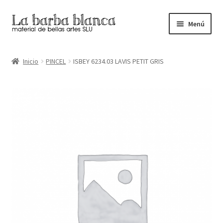
Ir
Ir
Menú
a
al
la
contenido
Inicio
navegación
Inicio
PINCEL
ISBEY 6234.03 LAVIS PETIT GRIS
Carrito
Finalizar compra
Inicio
Mi cuenta
Tienda