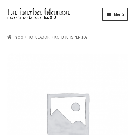
Ir
Ir
Menú
a
al
la
contenido
Inicio
navegación
Inicio
ROTULADOR
KOI BRUHSPEN 107
Carrito
Finalizar compra
Inicio
Mi cuenta
Tienda