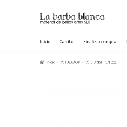
Ir
Ir
a
al
la
contenido
navegación
Inicio
Carrito
Finalizar compra
Inicio
Carrito
Finalizar compra
Inicio
Mi cuen
Inicio
ROTULADOR
KOIS BRISHPEN 221