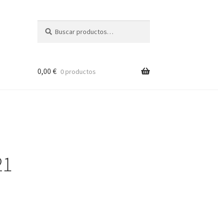
Buscar
Buscar
por:
0,00
€
0 productos
21